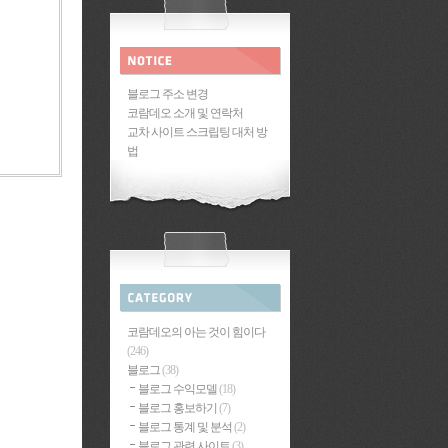
블로그 주소 변경
코람데오 소개 및 연락처
교차 사이트 스크립팅 대처 방
법
코람데오의 아는 것이 힘이다
(246)
블로그
(38)
블로그 수익모델
(18)
블로그 홍보하기
(7)
블로그 통계 및 분석
(2)
블로그 관련 사이트
(3)