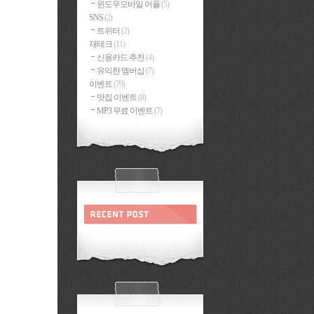
윈도우모바일 어플
(5)
SNS
(2)
트위터
(2)
재테크
(11)
신용카드 추천
(4)
유익한 멤버십
(7)
이벤트
(79)
맛집 이벤트
(8)
MP3 무료 이벤트
(7)