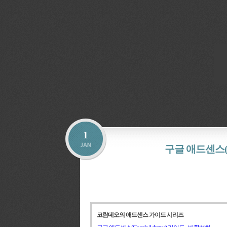
1
구글 애드센스(Go
코람데오의 애드센스 가이드 시리즈