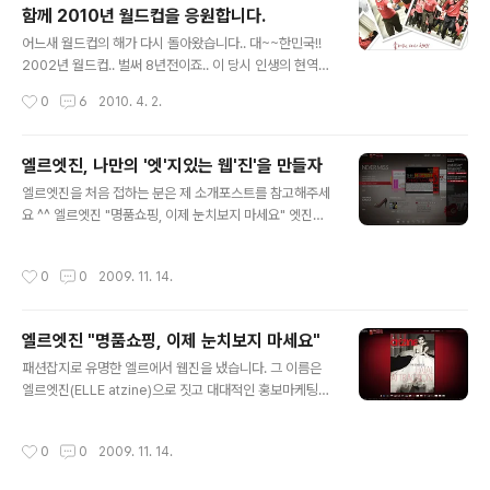
함께 2010년 월드컵을 응원합니다.
뷰는 총 3편입니다 ^^ http://www.twitter.com/coram
글 내용
deokr 저도 트위터를 사용하고 있습니다~ Follow 해주
어느새 월드컵의 해가 다시 돌아왔습니다.. 대~~한민국!!
세요 ^-^ 트위터를 하다보면 좋은 포스트나 동영상 등을 링
2002년 월드컵.. 벌써 8년전이죠.. 이 당시 인생의 현역
크걸어 말하고 싶을 때가 있죠! 그러나 140 Byte 제한이
(?)이셨던 분이라면 누구나 그 때를 기억하실 것입니다. 하
작성시간
0
6
2010. 4. 2.
라는 특수성 때문에 긴 URL 을 입력하기에는 글자수가 ..
루하루가 기대되었던 그 때.. 말그대로 가슴이 터질 것 같았
던 그 때.. 붉은악마.. 정말 이 때만큼은 우리나라 전 국민이
하나의 마음을 가졌었던 것 같아요.. ^^ 물론 한일월드컵이
엘르엣진, 나만의 '엣'지있는 웹'진'을 만들자
었기에 가능했었던 점이 있었겠지만은, 그 때의 감동과 흥
글 내용
엘르엣진을 처음 접하는 분은 제 소개포스트를 참고해주세
분을 다시한번 느끼고 싶은 마음은 누구나 가지고 계실 것
요 ^^ 엘르엣진 "명품쇼핑, 이제 눈치보지 마세요" 엣진에
입니다! 8년 전 그 한달을 회상하시라고 멋진 영상 준비했
서 엣지있는 웹진 을 만드는 방법은 2가지입니다. 첫번째
습니다! ^-^ㅋ (열정, 흥분, 아쉬움.. 생생히 기억나실 것입
는 엣진에디터를 통해 직접 엣진을 제작하는 것이구요! 두
니다..) 위 영상은 그동안 2002년 월드컵 관련 영상중에
작성시간
0
0
2009. 11. 14.
번째는 이미 있는 엣진을 자신의 블로그로 퍼오는 방법입
가장 좋다고 생각하여 mms 주소를 기억해놓았었습니다.
니다. 이미 엘르엣진에는 직접 페이지를 만드는 Atzine E
이..
ditor 분들이 많으시더라구요..;; 저는 먼저 블로그로 퍼오
엘르엣진 "명품쇼핑, 이제 눈치보지 마세요"
는 것부터 해보았습니다. 엘르엣진에서 블로그로 스크랩하
글 내용
는 방법 바로가기 ↑ 엣진을 블로그로 퍼오는 방법은 엘르
패션잡지로 유명한 엘르에서 웹진을 냈습니다. 그 이름은
엣진에서 잘 설명해주고 있으니 참고해주시기 바랍니다.
엘르엣진(ELLE atzine)으로 짓고 대대적인 홍보마케팅을
아래와 같이 실제 엘르엣진에서 보는 것같이 자신의 블로
진행중에 있습니다. 저는 이번에 위드블로그 리뷰어로 선
그에서도 확인이 가능합니다. 이 분들은 참 멋있게 나이들
정되어 엘르엣진에 대해서 알아보았습니다.. ^^ 엘르엣진
작성시간
0
0
2009. 11. 14.
어 가시네요.. 저도 뭐 이렇게 스타들처..
http://www.atzine.co.kr 엘르엣진에 처음 접속해보시
면 멋진 디자인에 놀라실 것입니다. 패션잡지라는 브랜드