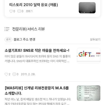
티스토리 2010 달력 응모 (여름)
0
0
조회
1
전문리뷰/서비스 리뷰
분류 전체보기
주요 글 목록
블로그 주소 변경
모두보기
공지
소셜기프트! SNS로 작은 마음을 전하세요~!
글 내용
이미 많은 분들이 아시다시피 트위터 등의 SNS 의 돌풍이
거셉니다. SNS의 대표주자인 트위터는 이미 사회적인 이
슈는 물론 여론의 한 종류로 부상하게 되었죠..! +_+ 트위
터를 통해 질문의 답을 얻기도 하고 빠른 정보력은 물론이
작성시간
2
0
2011. 2. 28.
고 정말 웃긴 볼거리도 제공해줍니다. 많은 기업들도 트위
터 경영에 참여하면서 나름대로의 이미지를 만들어가고 있
으니까요.. ^^ 그리고 한번도 본 적 없는 사람들과 관계를
[MAS리뷰] 신개념 리뷰전문잡지 M.A.S를
맺으며 트위터친구가 되기도 합니다. 그러나 트위터의 성
소개합니다.
격상 꽤 많은 분들이 익명을 유지하며 닉네임으로 활동하
글 내용
는 경우도 많이 있죠~! 이런 트위터 친구한테 작은 선물을
작년 어느 날, 집에 배달된 생소한 박스 하나가 있었습니다.
주고 싶다면..! 간단하게 기프티콘을 보내고 싶어도 휴대폰
제가 인터넷주문을 많이 하는 편이라 택배가 자주 오긴 합