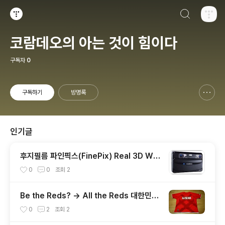
검색하기
티스토리
코람데오의 아는 것이 힘이다
구독자
0
구독하기
방명록
신고하기 레이어
열기
인기글
후지필름 파인픽스(FinePix) Real 3D W1
"세계 최초 3D 디지털카메라"
0
0
조회
2
Be the Reds? -> All the Reds 대한민국
을 붉게 물들어 봅시다!
0
2
조회
2