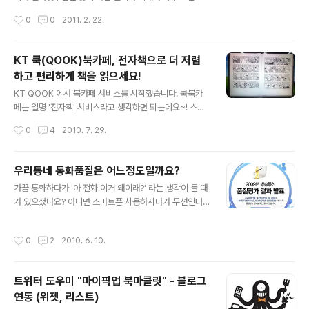
번호를 물어봐야하는 했죠.. (저기..ㄷㄷ) 간단하게 트위터
니다만, 인터넷쇼퍼분들은 잘 아시겠지만 택배 전화만 받
작성시간
0
0
2011. 2. 22.
계정만으로도 선물을 줄 수..
아도 무슨 물건이 도착했는지 정도는 다 알 수 있습니다..
호홋 +_+b 음.. m.a.s. 라.. 암튼 새로운 박스가 와서 뜯어
보았습니다. (이 때가 가장 기분이 좋죠..ㅋㅋ;;) 내용물을
KT 쿡(QOOK)북카페, 전자책으로 더 저렴
살펴보면 위 사진과 같습니다~! 잡지 1권과 여러가지 샘플
하고 편리하게 책을 읽으세요!
로 이루어져 있으며, 샘플들의 종류는 매권마다 달라집니
글 내용
다. 상자가 하나하나 이쁘게 잘 포장되어 있네요 ^^ 음.. 한
KT QOOK 에서 북카페 서비스를 시작했습니다. 쿡북카
지민씨.. 아름답습니다.. @_@ 이제 본격적으로 이 것의 정
페는 일명 '전자책' 서비스라고 생각하면 되는데요~! 스마
체를 밝혀드려야할 것 같네요 ^^ 이 잡지는 마스(m.a.s.)라
트폰 및 아이패드 등 모바일기기가 널리 확산되면서 전자
작성시간
0
4
2010. 7. 29.
는 신개념 리뷰전문 잡지입니다. 처음은 유명한 메타블..
책에 대한 관심과 투자가 많아지고 있습니다. 그 중에서도
KT 가 대기업 중에서는 가장 먼저 발벗고 나선 것으로 생
각되네요~ 지금은 태동하는 시기라 그런지 다양한 이벤트
우리동네 통화품질은 어느정도일까요?
와 함께 하고 있습니다! 꼭 모바일기기로만 보는 것이 아니
글 내용
가끔 통화하다가 '아 전화 이거 왜이래?' 라는 생각이 들 때
라 PC 로도 볼 수 있으니 한번쯤 생각해보셔도 좋을 듯 합
가 있으셨나요? 아니면 스마트폰 사용하시다가 무선인터
니다 ^-^ㅋ 쿡북카페의 URL 은 http://bookcafe.qook.
넷 속도 너무 느리다는 생각하신 적 있으신가요? 저는 휴대
co.kr 입니다. 사실 전자책을 받을 수 있는 곳이 한정되어
폰을 처음 사용할 때부터 생각해보면.. SKT 2G, KT 2G
있던 것이지 단말기들은 이미 출시된 상황이었죠? ^^ 북카
작성시간
0
2
2010. 6. 10.
(KTF), LGT 3G 를 사용해오고 있습니다. 과거 2G 시절
페 지원 단말기는 위와 같습니다. 추후 점점 늘어날 것이지
SKT 가 좋은 주파수를 가지고 있어 조금 비싸도 통화품질
만 눈에 띄..
이 좋다는 인식이 있었죠! (실제로도 그랬죠 ㅎㅎ) 그 당시
트위터 도우미 "마이픽업 북마클릿" - 블로그
지하철이나 건물로 들어가거나 지방으로 어디 놀러가면 정
연동 (위젯, 리스트)
말 통신사에 따라 품질차이가 있었던 것 같기도 합니다. 그
글 내용