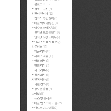
블로그 Tip
(1)
블로그 결산
(7)
컴퓨터/인터넷
(22)
컴퓨터 추천견적
(2)
애플 맥북 활용팁
(1)
아수스토어 NAS
(6)
인터넷으로 돈벌기
(7)
인터넷쇼핑 노하우
(2)
인터넷 유용한 정보
(2)
전문리뷰
(47)
제품 리뷰
(17)
서비스 리뷰
(10)
영화 리뷰
(7)
맛집 리뷰
(5)
서적 리뷰
(7)
공연 리뷰
(1)
사진/카메라
(3)
사진 강좌
(1)
공모전 출품
(2)
모바일
(38)
뉴스 및 분석
(9)
애플 앱스토어 어플
(22)
안드로이드 어플
(2)