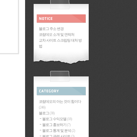
블로그 주소 변경
코람데오 소개 및 연락처
교차 사이트 스크립팅 대처 방
법
코람데오의 아는 것이 힘이다
(246)
블로그
(38)
블로그 수익모델
(18)
블로그 홍보하기
(7)
블로그 통계 및 분석
(2)
블로그 관련 사이트
(3)