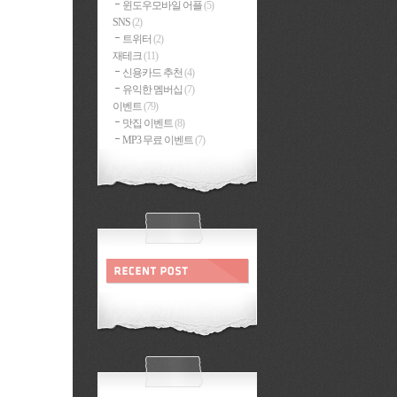
윈도우모바일 어플
(5)
SNS
(2)
트위터
(2)
재테크
(11)
신용카드 추천
(4)
유익한 멤버십
(7)
이벤트
(79)
맛집 이벤트
(8)
MP3 무료 이벤트
(7)