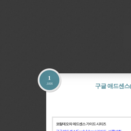
1
구글 애드센스(Go
코람데오의 애드센스 가이드 시리즈