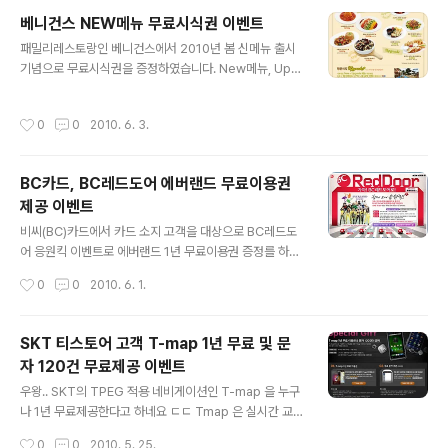
했을 때의 할인 혜택 및 이벤트가 진행중이라 소개해드립
베니건스 NEW메뉴 무료시식권 이벤트
니다~! 이벤트 기간은 2010년 7월 1일까지로 나오네요~!
글 내용
패밀리레스토랑인 베니건스에서 2010년 봄 신메뉴 출시
첫 주문시 20% 할인, 상시 15% 할인을 해주고 있어 집에
기념으로 무료시식권을 증정하였습니다. New메뉴, Upgr
서 주문하실 때 편리할 것 같네요.. 도미노피자 앱 다운받으
ade 이벤트구요, 5월에 이어서 6월분이 온 것 같네요 ^^
러 가기 (아이튠즈 자동실행) 앞으로 문자치는듯 하면서 피
이번 무료시식메뉴는 후레쉬 레인보우 샐러드! 마찬가지로
자를 주문하는 깜짝 이벤트도 가능할듯.. (응?)
작성시간
0
0
2010. 6. 3.
사용매장은 압구정점을 제외한 전매장이구요 ^^ 사용조건
은 메인메뉴 주문시 테이블당 1매, 타쿠폰 or 할인 적용불
가, MY멤버십 데이 할인 및 포인트적립 불가, 포장 불가 등
BC카드, BC레드도어 에버랜드 무료이용권
입니다. 사용기간은 2010년 6월 31일까지구요! 위 이미
제공 이벤트
지를 출력해가면 될듯 합니다 ^-^ 베니건스 공식 홈페이지
글 내용
의 신메뉴 출시 이벤트 바로가기 위 이벤트 페이지에는 무
비씨(BC)카드에서 카드 소지 고객을 대상으로 BC레드도
료시식권이 없는 것으로 봐서 이메일로 준 것으로 추측됩
어 응원킥 이벤트로 에버랜드 1년 무료이용권 증정를 하고
니다~! 오랜만에 가족, 연인에게 패밀리레스토랑으로 생색
있습니다. 전체 선착순 10,000 명을 기준으로 하고 있으
작성시간
0
0
2010. 6. 1.
내세요 +_+
며, 이 인원을 매일 일정하게 나누어 2010년 6월 1일 ~ 1
7일까지 매일 오전 10시부터 선착순 증정하고 있습니다.
BC카드 개인카드 소지 고객은 모두 해당됩니다. (사용액수
SKT 티스토어 고객 T-map 1년 무료 및 문
무관) 무료이용권은 1인당 1장 지급됩니다! (1인 무료+ 동
자 120건 무료제공 이벤트
반 3인까지 20% 할인) 6월 12일(그리스전)과 6월 17일
글 내용
(아르헨티나전) 중 하루만 선택 가능합니다! 콘서트를 병행
우왕.. SKT의 TPEG 적용 네비게이션인 T-map 을 누구
하고 있습니다. 티아라, DJDOC 등이 나온다고 하네요 +_
나 1년 무료제공한다고 하네요 ㄷㄷ Tmap 은 실시간 교통
+ 에버랜드 이벤트 말고도 호프집, 캐시백 등 다양한 이벤
상황을 반영한 네비게이션으로 현재 큰 인기몰이를 하고
작성시간
0
0
2010. 5. 25.