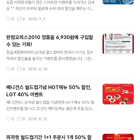
위터 팔로워 이벤트의 경우 추가할인! 이라는 내용이 명시
요즘 피자회사들이 연신 스마트한 이벤트를 이어가고 있네
에 되어 있어서 도미노피자 트위터에 20% 할인쿠폰과 트
요 ^^ 자신의 트위터 팔로워 수에 따라 할인을 해주는 이벤
위터 할인 중복되는지 질문했었습니다. 위와 같이 중복할
트입니다. 트위터 팔로워 수가 1,900 명이상일 경우 최대
작성시간
0
6
2010. 7. 2.
인이 가능하다는 답변을 받았구요! (어메.. 대박..) 아마 쿠
20,000 원 할인이며, 100 명단위로 1,000 원씩 할인받
폰은 결제전 청구액 할인, 트위터는 결..
는다고 생각하시면 좋을 것 같네요! ^-^ㅋ 게다가 가장 중
요한 것은 제휴카드 할인 과 함께 이루어지는 추가할인!! +
한컴오피스2010 정품을 6,930원에 구입할
_+ 이벤트 기간 : 2010년 7월 2일(금) ~ 8월 5일(토) 혜
수 있는 기회!
택 : 기존할인(세트, 상시할인, 포장할인, 제휴카드 등) + 트
글 내용
위터 팔로워 수에 따른 피자가격 추가할인 참여기회 : 이벤
한글과컴퓨터에서 남아공 월드컵에서 한국이 이기는 점수
트 기간 내 1회 주문방법 : 홈페이지(www.dominos.co.
차마다 할인율을 높이는 이벤트를 준비했었습니다. 그런데
kr)에서 주문 팔로워수 당 할인금액 0명 ~ 100명 1,000
한국 2 : 0 그리스 로 끝나면서 실제로 이벤트가 진행되게
작성시간
0
4
2010. 6. 14.
원 할인 101명 ~ 200명 ..
되었죠! (대~한민국!) 한컴오피스 2010 Home Edition
Smart 정품을 원래 34,650 원이지만 80% 할인된 가격
인 6,930원으로 구입가능하게 되었습니다. 원래 이벤트
베니건스 월드컵기념 HOT메뉴 50% 할인,
날짜는 12일이었으나 서버폭주로 인해 2010년 6월 16일
LGT 40% 이벤트
(수) 오전 10시 ~ 오후 10시로 변경하였습니다. 선착순이
글 내용
아닌 것으로 봐서 접속만 이루어진다면 정상적 구매가 가
베니건에스 남아공 월드컵을 기념하여 HOT메뉴 50% 할
능할 것으로 보입니다 +_+ 자세한 내용은 아래 공식홈페
인이벤트를 합니다. 조건이 재미있게도 붉은색 옷을 입고
이지를 참고해주시기 바랍니다! 한글과컴퓨터 '한컴샵' 바
오는 고객들이네요 ㅋㅋ 기간은 2010년 6월 11일 ~ 6월
작성시간
0
0
2010. 6. 12.
로가기 한글과컴퓨터 공식 홈페이지의 이벤트 관련 공지사
30일 입니다. 전메뉴 할인이 아니므로 메뉴를 확인하셔서
항 페이지 바로가..
가시기 바랍니다 ^^ 무한맥주 이벤트도 진행하오니 아래
링크를 확인하세요! 베니건스 공식 홈페이지의 월드컵기념
피자헛 월드컵기간 1+1 주문시 1개 50% 할
HOT메뉴 50% 할인 이벤트 페이지 바로가기 ---------