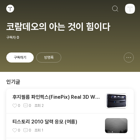
검색하기
티스토리
코람데오의 아는 것이 힘이다
구독자
0
구독하기
방명록
신고하기 레이어
열기
인기글
후지필름 파인픽스(FinePix) Real 3D W1
"세계 최초 3D 디지털카메라"
0
0
조회
2
티스토리 2010 달력 응모 (여름)
0
0
조회
1