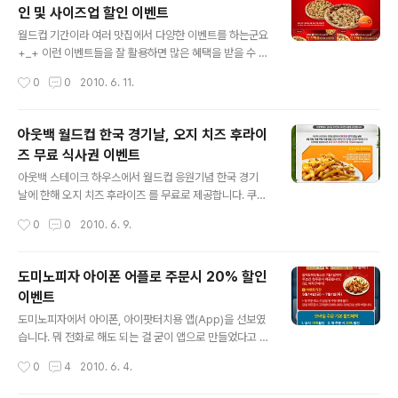
인 및 사이즈업 할인 이벤트
-----------------------------------------------
글 내용
------------------------------ 그리고 제가 LGT 라
월드컵 기간이라 여러 맛집에서 다양한 이벤트를 하는군요
그런지 한가지 할인 이벤트 하나 추가합니다. 매월 2,4째
+_+ 이런 이벤트들을 잘 활용하면 많은 혜택을 받을 수 있
주 수요일에 LGT 멤버십으로 40% 할인이벤트를 진행하
을 거라 생각됩니다 ^^ 피자헛에서도 월드컵 기간에 더스
작성시간
0
0
2010. 6. 11.
네요. (2010년 6월~11월까..
페셜 피자 1+1 주문시 1개 반값 이벤트와 프리미엄 피자 2
010원에 사이즈업그레이드 이벤트가 진행중입니다 ^^ 기
간은 2010년 6월 3일 ~ 7월 12일 이구요! 위 이미지는
아웃백 월드컵 한국 경기날, 오지 치즈 후라이
그냥 캡쳐 화면이니 아래 링크로 접속하셔서 쿠폰을 출력
즈 무료 식사권 이벤트
하시기 바랍니다 ^^ (온라인 주문시에도 쿠폰코드 입력이
글 내용
가능하니 참고하세요!) 피자헛 공식 홈페이지의 이벤트 페
아웃백 스테이크 하우스에서 월드컵 응원기념 한국 경기
이지(쿠폰출력페이지) 바로가기 자세한 내용도 피자헛 홈
날에 한해 오지 치즈 후라이즈 를 무료로 제공합니다. 쿠폰
페이지를 참조하세요~! 월드컵 기간에 맛있는 응원하세요
사용가능한 날은 2010년 6월 12일 / 17일 / 22일 이며,
작성시간
0
0
2010. 6. 9.
+_+ 대~한민국 ( ^^)/
아래 사이트에 접속하셔서 쿠폰을 출력하시고 방문시 제시
하시면 됩니다 ^^ (위 이미지는 이벤트 페이지 캡쳐이므로
꼭 아래 링크로 접속하셔서 쿠폰을 출력하시길 바랍니다!!)
도미노피자 아이폰 어플로 주문시 20% 할인
아웃백 공식 홈페이지의 이벤트 페이지 바로가기 대한민국
이벤트
응원도 하면서 가족 및 친구들과 함께 멋진 식사도 즐기세
글 내용
요 ^-^ (삼성역 근처 아웃백은 미어터질 듯;;)
도미노피자에서 아이폰, 아이팟터치용 앱(App)을 선보였
습니다. 뭐 전화로 해도 되는 걸 굳이 앱으로 만들었다고 하
는 분들을 많이 보긴 했습니다만 ^^;; 저도 집에 있을 때 인
작성시간
0
4
2010. 6. 4.
터넷으로 주문하는 스타일이라.. 뭐 괜찮은 시도라고 생각
됩니다~! (온라인 결제하기가 쉽죠 ^^) 게다가 어플로 주문