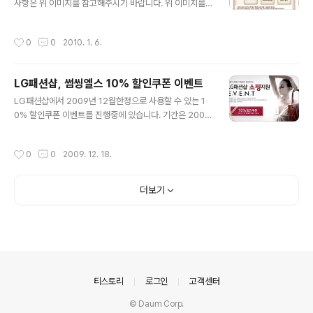
사항은 위 이미지를 참고해주시기 바랍니다. 위 이미지를
요! 옥션 홈페이지의 이벤트 관련 공지사항 글 바로가기 옥
출력하는 것이 아닙니다. 이벤트 내용을 꼭 확인해주세요 ^
션 홈페이지의 AhnLab V3 365 다운로드 페이지 바로가
-^ 방법은 1. [매장찾기] 코너로 가서 지점을 선택합니다.
기 이벤트기간도 2010년 4월까지 넉넉하며 선착순이 아
작성시간
0
0
2010. 1. 6.
2. 지점 자세히보기 하단에 [친구초대]를 클릭합니다. 3.
닌 모든회원에게 제공한다고 하네요! ^-^ 모두들 2010년
친구나 연인에게 메일을 발송합니다. 4. 메일 전체를 출력
에는 자신의 PC 를 바이러스에서..
하여 지점을 방문하여 커피를 즐깁니다 ^^ 스타벅스 공식
LG패션샵, 썸씽엘스 10% 할인쿠폰 이벤트
홈페이지의 커피 1+1 이벤트 페이지 바로가기 위 URL 로
글 내용
이동하신 후 이벤트 내용에 따라 해주세요 ^-^ 스타벅스가
LG패션샵에서 2009년 12월한정으로 사용할 수 있는 1
최근 300 원 인상을 단행하였는데 그것에 따른 반발을 줄
0% 할인쿠폰 이벤트를 진행중에 있습니다. 기간은 2009
이고자 이벤트를 하나봅니다.. -_-; 친구나 연인과 함께 알
년 12월만 한정되니 참고해주세요! ^^ LG패션샵 공식 홈
뜰하게 커피 한잔 하세요 ^-^
페이지 10% 할인쿠폰 다운로드 페이지 바로가기 -------
작성시간
0
0
2009. 12. 18.
-----------------------------------------------
-----------------------------------------------
---------------------- 썸씽엘스에서도 함께 이벤트를
더보기
진행하네요! 내용은 LG패션샵과 동일하며 쿠폰 다운로드
페이지는 서로 다르니 유의해주세요~! 썸씽엘스 공식 홈페
이지 10% 할인쿠폰 다운로드 페이지 바로가기 모두들 알
뜰한 쇼핑하세요 ^-^ㅋ
의안내
티스토리
로그인
고객센터
© Daum Corp.