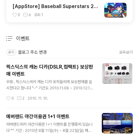
[AppStore] Baseball Superstars 201
0 "게임빌 최고의 야구 게임"
0
6
조회
1
이벤트
분류 전체보기
주요 글 목록
블로그 주소 변경
모두보기
공지
픽스딕스의 캐논 디카(DSLR,컴팩트) 보상판
매 이벤트
글 내용
우왕.. 픽스딕스에서 캐논 디카 유저들에게 보상판매를 실
시한다고 합니다 ^-^ 기간도 2010.11.08 ~ 2010.12.12
로 짧지 않아서 예전꺼 쓰시던 분들의 기변이 용이할 것 같
작성시간
0
2
2010. 11. 10.
네요! +_+ 픽스딕스 공식홈페이지의 이벤트 페이지 바로
가기 예전에 구매하셨던 분들이나 집에서 잠자고 있는 구
형 디카를 가지고 계신 분들!! 버려진 그들에게 다시 관심가
에버랜드 야간이용권 1+1 이벤트
져주세요! +_+ㅋ
글 내용
에버랜드에서 야간이용권 1+1 이벤트를 진행중에 있습니
다 ^^ 기간 : 2010년 8월 11일(수) ~ 8월 22일(일) 혜택 :
야간이용권 1인 가격으로 2인 가능 (기존 야간이용권 1인