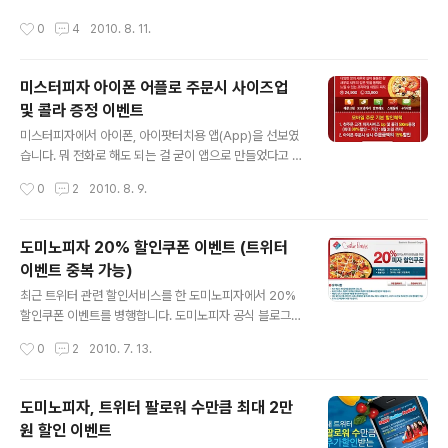
의 이용요금은 30,000원입니다.) 위 이미지는 광고이미
작성시간
0
4
2010. 8. 11.
지이며 쿠폰다운로드는 공식홈피로 들어가셔야 합니다! 에
버랜드 홈페이지 회원들에게만 제공되는 것으로 보이네
요.. ^^ 야간이용권은 오후 5시부터 이용이 가능하며 기간
미스터피자 아이폰 어플로 주문시 사이즈업
중 폐장시간은 날짜마다 다릅니다. (야간개장으로 오후 10
및 콜라 증정 이벤트
시 or 11시이며 정확한 시간은 아래 링크를 참고하세요 ^
글 내용
^) 에버랜드 공식 홈페이지의 이용시간 페이지 바로가기 이
미스터피자에서 아이폰, 아이팟터치용 앱(App)을 선보였
벤트에 대한 자세한 내용은 꼭 공식홈페이지를 참고하시기
습니다. 뭐 전화로 해도 되는 걸 굳이 앱으로 만들었다고 하
바랍니다 ^^ 쿠폰 다운로드시 반드시 이메일발송 or 모바
는 분들을 많이 보긴 했습니다만 ^^;; 저도 집에 있을 때 인
작성시간
0
2
2010. 8. 9.
일쿠폰을 이용하셔..
터넷으로 주문하는 스타일이라.. 뭐 괜찮은 시도라고 생각
됩니다~! (온라인 결제하기가 쉽죠 ^^) 게다가 어플로 주문
했을 때의 할인 혜택 및 이벤트가 진행중이라 소개해드립
도미노피자 20% 할인쿠폰 이벤트 (트위터
니다~! 이벤트 기간은 2010년 8월 31일까지로 나오네요
이벤트 중복 가능)
~! 첫 주문시 피자사이즈 Up 및 콜라 500ml 증정, (굳..)
글 내용
상시 15% 할인을 해주고 있어 집에서 주문하실 때 편리할
최근 트위터 관련 할인서비스를 한 도미노피자에서 20%
것 같네요.. ^^ 미스터피자 앱 다운받으러 가기 (아이튠즈
할인쿠폰 이벤트를 병행합니다. 도미노피자 공식 블로그의
자동실행) 앞으로 문자치는듯 하면서 피자를 주문하는 깜
20% 할인쿠폰 이벤트 페이지 바로가기 위 도미노피자 공
작성시간
0
2
2010. 7. 13.
짝 이벤트도 가능할듯.. (응?) 최근에 도미노피자 앱도 나왔
식 블로그를 방문해보시면 쿠폰 사용요령 까지 친절하게
는..
설명되어 있습니다. 도미노피자, 트위터 팔로워 수만큼 최
대 2만원 할인 이벤트 도미노피자의 트위터 관련 이벤트는
도미노피자, 트위터 팔로워 수만큼 최대 2만
위 포스트를 참고해주시기 바랍니다. (위 이벤트는 자신의
원 할인 이벤트
팔로워 수만큼 피자 가격을 할인해주는 이벤트 입니다!) 트
글 내용