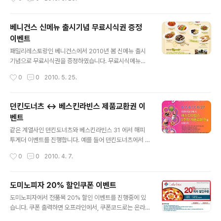
트가 있으니 확인해보세요~! 자세한 사항은 아래 홈페이지
있죠.. ^^ 티스토어 가입 고객들에게 제공하며, 1년 이후에
를 참..
는 자동해지되어 별도의 유료전환의 여지도 없습니다.. (S
KT 에서 이런 개념행사를.. 오랜만이군요..) 기간은 넉넉하
베니건스 신메뉴 출시기념 무료시식권 증정
니 편할 때 신청하시기 바랍니다~! 티스토어 공식 홈페이
이벤트
지의 T-map 1년 및 문자 120건 무료 이벤트 페이지 바로
글 내용
가기 자세한 내용은 위 공식 홈페이지를 통해 확인하세요 ^
패밀리레스토랑인 베니건스에서 2010년 봄 신메뉴 출시
^
기념으로 무료시식권을 증정하였습니다. 무료시식메뉴는
컨츄리치킨샐러드 또는 치킨퀘사디아 중 1개! (둘다 맛있고
작성시간
0
0
2010. 5. 25.
인기많은 메뉴라서 굿! ㅠㅠ) 사용매장은 압구정점을 제외
한 전매장이구요 ^^ 사용조건은 메인메뉴 주문시 테이블당
1매, 타쿠폰 or 할인 적용불가, MY멤버십 데이 할인 및 포
던킨도너츠 ↔ 베스킨라빈스 제품교환권 이
인트적립 불가, 포장 불가 등입니다. 사용기간은 2010년
벤트
5월 30일까지구요! (이걸 오늘 주다니 =_=) 위 이미지를
글 내용
출력해가면 될듯 하네요 ^-^ 베니건스 공식 홈페이지의 신
같은 계열사인 던킨도너츠와 베스킨라빈스 31 에서 해피
메뉴 출시 이벤트 바로가기 위 이벤트 페이지에는 무료시
투게더 이벤트를 진행합니다. 예를 들어 던킨도너츠에서 1
식권이 없는 것으로 봐서 이메일로 준 것으로 추측됩니다
만원이상 구매시 베스킨라빈스의 5천원 제품교환권을 증
작성시간
0
0
2010. 4. 7.
~! 오랜만에 가족, 연인에게 패밀리레스토랑으로 생색내세
정(반대도 가능)합니다 ^^ 일시 : 2010년 4월 7일, 17일,
요 +_+
27일 자세한 이벤트 내용은 아래 공식 홈페이지를 참고해
주세요 ^^ 던킨도너츠 공식 홈페이지의 이벤트 페이지 바
도미노피자 20% 할인쿠폰 이벤트
로가기 베스킨라빈스 공식 홈페이지의 이벤트 페이지 바로
글 내용
도미노피자에서 전품목 20% 할인 이벤트를 진행중에 있
가기 주의사항은 제품교환권의 유효기간이 3일 밖에 안된
습니다. 쿠폰 출력하면 오프라인에서, 쿠폰코드로는 온라
다는 것 말고는 좋은 이벤트인 것 같네요 ^^ 같은 계열사인
인으로도 모두 20% 할인이 가능하네요.. ㅎㄷㄷ 자세한
만큼 통합포인트카드가 있으니 만드시기 바랍니다. (발급