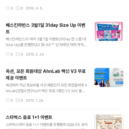
내용은 아래 홈페이지를 참고해주세요~!! 도미노피자 공식
비, 연회비 모두 무료임) SPC 통합멤버십 해피포인트(Ha
작성시간
0
0
2010. 4. 5.
홈페이지 바로가기 도미노피자 공식 블로그의 20% 할인
ppyPoint) 해당 멤버십에 대해 작성했던 포스트를 참고하
쿠폰 다운로드 페이지 바로가기 요즘 여성들에게 큰 인기
시면 됩니다~! 오늘 가족들을..
를 누리고 있는 도미노피자 ^^ 오늘 저녁 피자 한판 어떠세
베스킨라빈스 3월1일 31day Size Up 이벤
요? ^-^
트
글 내용
베스킨라빈스31 에서 3월 1일 이벤트(31Day 한 스쿱 더!
Size Up)를 진행한다고 합니다 ^^ 단 하루만 하며 자격조
건은 해피포인트카드 소지자로 제한되어 있습니다. SPC
작성시간
0
0
2010. 2. 24.
통합멤버십 해피포인트(HappyPoint) 해피포인트카드에
대한 정보는 위 링크를 참고해주세요! ^-^ 이벤트 내용으로
는 싱글레귤러 -> 더블주니어 더블주니어 -> 트리플주니
옥션, 모든 회원대상 AhnLab 백신 V3 무료
어 패밀리 -> 하프갤론 그 외에 2만원이상 케이크 구매시
제공 이벤트
파인트증정행사도 하니 (2/26 - 2/28) 참고해주세요! ^^
글 내용
베스킨라빈스31 공식 홈페이지의 이벤트 페이지 바로가기
옥션에서 지난 정보유출 사건 때문인지 모든 회원들에게 A
모두들 삼일절!에 가족들과 함께 아이스크림 어떠세요? ^-
hnLab(안철수연구소)의 백신 프로그램인 V3 365 를 무
^
료제공한다고 합니다. 1년동안 사용이 가능하며 명의도용
작성시간
0
0
2010. 1. 26.
차단서비스도 제공한다고 하니 모두들 참여하시면 좋을 것
같네요 ^^ 무료사용 후 자동유료전환되지 않으니 안심하셔
도 되며 자동으로 서비스가 해지됩니다. (연장을 원하시면
스타벅스 음료 1+1 이벤트
추가결제하시면 됩니다.) 자세한 내용은 포스트 하단의 유
글 내용
스타벅스에서 음료 1+1 이벤트를 진행중에 있습니다. 유의
의사항 이나 아래 링크인 옥션 홈페이지를 통해 확인하세