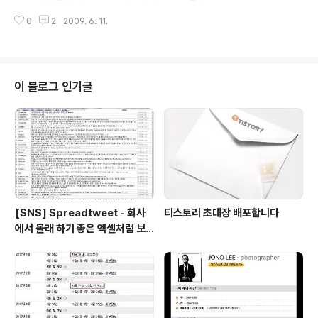
9$, 32G - 299$, 64G - 399$ 아이팟터치 2..
메라인 인스탁스시리즈의 결과물을 (흔히 폴라로이드스타
0
2
2009. 6. 11.
일이라고 한다 근데 더 귀여운 크기) 디카에서 컴퓨터를 거
치지 않고 바로 출력할 수 있으며, 컴퓨터에서 후보정한 이
미지를 뽑을 수 있다는 것이 큰 장점이다. 크기가 크지않은
상자에 다 들어있다. 럭셔리한 검정색 이미지 굿.. 컴퓨터에
있는 이미지를 출력하려면 적외선 연결이 필요하다. 위 제
이 블로그 인기글
품은 USB-적외선 포트로 '쿠쿠몰'에서 구입할 수 있다.
(본래 밥솥악세사리 제품이다..^^;) Pivi용 필름이다. 인스
탁스제품과도 크기는 같지만 다른 필름을 사용하니 주의해
야 한다. 박스내부모습 제품, CR2 건전지 2개, 간단한 설
명서 등이 동봉되어..
[SNS] Spreadtweet - 회사
티스토리 초대장 배포합니다
에서 몰래 하기 좋은 엑셀처럼 보
이는 트위터