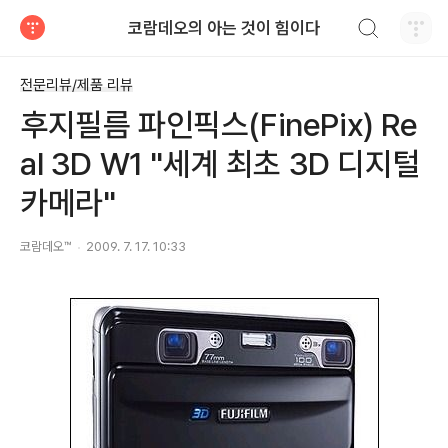
검색하기
코람데오의 아는 것이 힘이다
티스토리
전문리뷰/제품 리뷰
후지필름 파인픽스(FinePix) Re
al 3D W1 "세계 최초 3D 디지털
카메라"
코람데오™
2009. 7. 17. 10:33