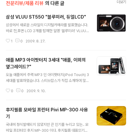
더보기
전문리뷰/제품 리뷰
의 다른 글
삼성 VLUU ST550 "블루미러, 듀얼LCD"
글 내용
삼성에서 새로운 스타일의 디지털카메라를 발표했습니다.
바로 전,후면 LCD 2개를 탑재한 일명 '블루미러' VLUU S
T550 이 그것입니다. 기존에 없던 컨셉인 전면 LCD 를
1
0
2009. 8. 27.
채용하여 셀카 촬영시에도 LCD 를 보며 촬영할 수 있다는
장점을 가지고 있습니다. 게다가 작고 가벼운 컴팩트함과
무난한 디자인으로 많은 인기를 모을 것 같네요^^ 자세한
애플 MP3 아이팟터치 3세대 "애플, 이외의
스펙은 아래와 같습니다. 이미지 센서 : 1220만 화소 CC
D (1/2.33 인치) 줌 : 광학 4.6 배, 디지털 5배 밝기 : F3.5
옆그레이드?"
글 내용
- F5.9 거리 : 27mm - 124.2mm 접사 : 5cm (수퍼접사
오늘 애플에서 주력 MP3 인 아이팟터치(iPod Touch) 3
시 3cm) 셔터스피드 : 1/2000 ~ 8초, 불꽃놀이시 2초 IS
세대를 발표하였습니다. 스티브잡스가 직접 소개하여 많은
O : 80 ~ 3200 측광 : 다분할, 중앙 LCD : 듀얼, 전면 -
이슈를 몰고 왔죠! ^^ 많은 분들의 기대와 수많은 예측이 난
1..
0
0
2009. 9. 10.
무하였으나.. 폭발적인 관심에 비해(네이버 검색어 등극;;)
다소 소소한 스펙으로 보입니다. 일단 아이팟터치 3세대의
공식 스펙은 아래와 같습니다. 메모리 : 사용자메모리 8G,
후지필름 모바일 프린터 Pivi MP-300 사용
32G, 64G 중 선택 LCD : 480 x 320 (HQVGA) 3.5
인치 LCD, 멀티터치 크기 : 62 x 110 x 8.5 mm 무게 : 1
기
글 내용
15g 통신 : Wi-Fi, 블루투스 2.1EDR 기능 : NIKE+ - 나이
국내에 정식발매되지 않았지만 큰 인기를 누리고 있는.. 모
키 신발과의 통신으로 운동지원 S/W 내장 가격 : 8G - 19
바일 프린터인 후지 MP-300 이다. 후지필름 대표인기카