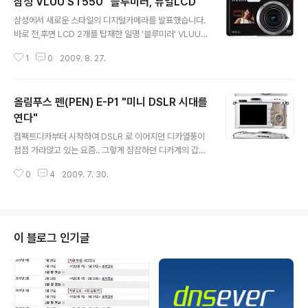
삼성 VLUU ST550 "블루미러, 듀얼LCD"
글 내용
삼성에서 새로운 스타일의 디지털카메라를 발표했습니다.
바로 전,후면 LCD 2개를 탑재한 일명 '블루미러' VLUU S
T550 이 그것입니다. 기존에 없던 컨셉인 전면 LCD 를
1
0
2009. 8. 27.
채용하여 셀카 촬영시에도 LCD 를 보며 촬영할 수 있다는
장점을 가지고 있습니다. 게다가 작고 가벼운 컴팩트함과
무난한 디자인으로 많은 인기를 모을 것 같네요^^ 자세한
올림푸스 펜(PEN) E-P1 "미니 DSLR 시대를
스펙은 아래와 같습니다. 이미지 센서 : 1220만 화소 CC
D (1/2.33 인치) 줌 : 광학 4.6 배, 디지털 5배 밝기 : F3.5
연다"
글 내용
- F5.9 거리 : 27mm - 124.2mm 접사 : 5cm (수퍼접사
컴팩트디카부터 시작하여 DSLR 로 이어지던 디카열풍이
시 3cm) 셔터스피드 : 1/2000 ~ 8초, 불꽃놀이시 2초 IS
점점 가라앉고 있는 요즘.. 그렇게 잠잠하던 디카계의 갑작
O : 80 ~ 3200 측광 : 다분할, 중앙 LCD : 듀얼, 전면 -
스런 거센 바람이 불고 있습니다.. ^^ 그 이유는 바로 올림
1..
0
4
2009. 7. 30.
푸스에서 나온 펜(PEN) 때문이죠 ^^ 얼핏 이미지로만 보
면 일반 컴팩트디카와 다를 것이 없다고 생각할 수 있습니
다. 단지 클래식한 디자인이 돋보이는 바디 정도로 대수롭
지 않게 넘기는 이도 있겠죠! 올림푸스 펜은 작은 크기의 휴
대성을 가진 동시에 DSLR(일안반사식)이며 렌즈교환식입
이 블로그 인기글
니다. 먼저 스펙을 보시면 이미지 센서 : 1230만 화소 CM
OS 마운트 : 마이크로 포서즈 마운트(올림푸스 M.Zukino
디지털 렌즈) 셔터스피드 : 1/4000 ~ 60초, Bulb ISO :
200 ~ 3200 (수동 사용시 최대 100 ~ 64..