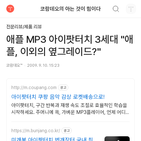
검색하기
코람데오의 아는 것이 힘이다
티스토리
전문리뷰/제품 리뷰
애플 MP3 아이팟터치 3세대 "애
플, 이외의 옆그레이드?"
코람데오™
2009. 9. 10. 15:23
http://m.coupang.com
광고
아이팟터치 쿠팡 음악 감상 로켓배송으로!
아이팟터치, 구간 반복과 재생 속도 조절로 효율적인 학습을
시작하세요. 주머니에 쏙, 가벼운 MP3플레이어, 언제 어디
서든 음악을 즐겨보세요.
https://m.bunjang.co.kr/
광고
미개봉 아이팟터치 번개장터 국내 최대