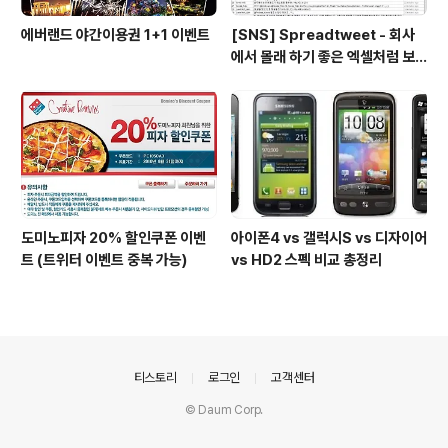
에버랜드 야간이용권 1+1 이벤트
[SNS] Spreadtweet - 회사
에서 몰래 하기 좋은 엑셀처럼 보
이는 트위터
도미노피자 20% 할인쿠폰 이벤
아이폰4 vs 갤럭시S vs 디자이어
트 (트위터 이벤트 중복 가능)
vs HD2 스펙 비교 총정리
의안내
티스토리
로그인
고객센터
© Daum Corp.